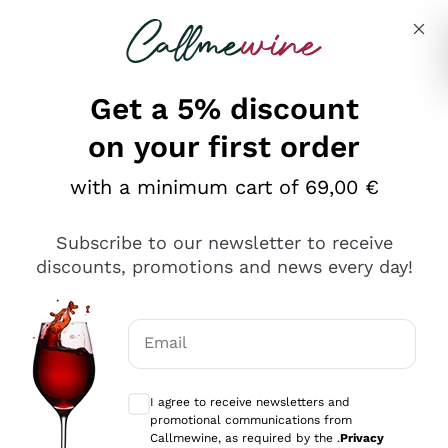
Skip to content
Describe what you are looking for
Get a 5% discount
on your first order
Ottimo
with a minimum cart of 69,00 €
4,5
/5
2.566
Subscribe to our newsletter to receive
recensioni
discounts, promotions and news every day!
Le nostre recensioni a 4 e 5 stelle.
Clicca qui per leggerle tutte >
Email
Precedente
Successivo
Optional consents to receive communicat
I agree to receive newsletters and
Oggi
promotional communications from
Ordine tutto ok, niente da dire a riguardo. Il sito in se
Callmewine, as required by the .
Privacy