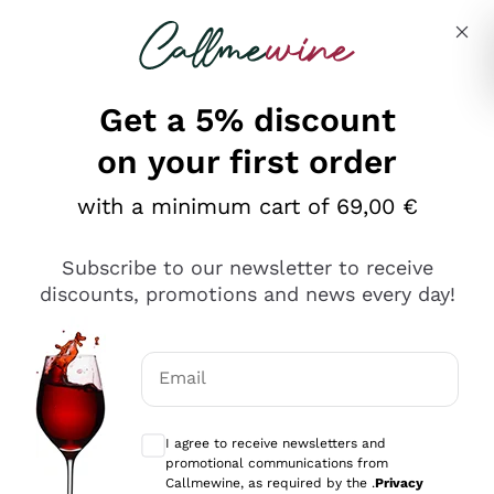
Skip to content
Describe what you are looking for
Get a 5% discount
on your first order
Ottimo
with a minimum cart of 69,00 €
4,5
/5
2.559
Subscribe to our newsletter to receive
recensioni
discounts, promotions and news every day!
Le nostre recensioni a 4 e 5 stelle.
Clicca qui per leggerle tutte >
Email
Precedente
Successivo
Optional consents to receive communicat
I agree to receive newsletters and
Oggi
promotional communications from
Il catalogo offre moltissime possibilità di scelta tra tanti
Callmewine, as required by the .
Privacy