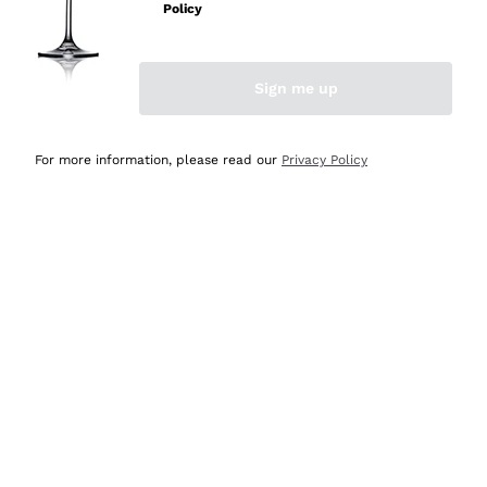
velocissima
Policy
Acquirente verificato
Sign me up
Ieri
Perfetti e attenti al cliente
For more information, please read our
Privacy Policy
Acquirente verificato
2 Giorni Fa
Semplice nell'uso, puntuali e veloci.
Acquirente verificato
2 Giorni Fa
Ottima come sempre!