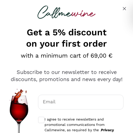
Skip to content
Describe what you are looking for
Get a 5% discount
on your first order
Ottimo
with a minimum cart of 69,00 €
4,5
/5
2.552
Subscribe to our newsletter to receive
recensioni
discounts, promotions and news every day!
Le nostre recensioni a 4 e 5 stelle.
Clicca qui per leggerle tutte >
Email
Precedente
Successivo
Optional consents to receive communicat
I agree to receive newsletters and
Oggi
promotional communications from
Ottima facilità di acquisto sul sito e consegna
Callmewine, as required by the .
Privacy