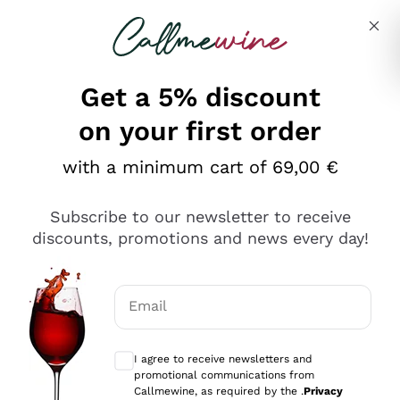
Skip to content
Describe what you are looking for
Get a 5% discount
on your first order
Ottimo
with a minimum cart of 69,00 €
4,5
/5
2.566
Subscribe to our newsletter to receive
recensioni
discounts, promotions and news every day!
Le nostre recensioni a 4 e 5 stelle.
Clicca qui per leggerle tutte >
Email
Precedente
Successivo
Optional consents to receive communicat
I agree to receive newsletters and
Ieri
promotional communications from
Ordine tutto ok, niente da dire a riguardo. Il sito in se
Callmewine, as required by the .
Privacy