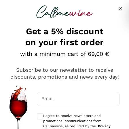
Skip to content
Describe what you are looking for
Get a 5% discount
on your first order
Ottimo
with a minimum cart of 69,00 €
4,5
/5
2.566
Subscribe to our newsletter to receive
recensioni
discounts, promotions and news every day!
Le nostre recensioni a 4 e 5 stelle.
Clicca qui per leggerle tutte >
Email
Precedente
Successivo
Optional consents to receive communicat
I agree to receive newsletters and
Oggi
promotional communications from
Ordine tutto ok, niente da dire a riguardo. Il sito in se
Callmewine, as required by the .
Privacy