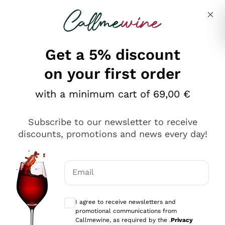
Skip to content
Describe what you are looking for
Get a 5% discount
on your first order
Ottimo
with a minimum cart of 69,00 €
4,5
/5
2.559
Subscribe to our newsletter to receive
recensioni
discounts, promotions and news every day!
Le nostre recensioni a 4 e 5 stelle.
Clicca qui per leggerle tutte >
Email
Precedente
Successivo
Optional consents to receive communicat
I agree to receive newsletters and
Oggi
promotional communications from
Il catalogo offre moltissime possibilità di scelta tra tanti
Callmewine, as required by the .
Privacy