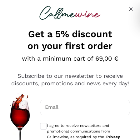
Skip to content
Describe what you are looking for
Get a 5% discount
on your first order
Ottimo
with a minimum cart of 69,00 €
4,5
/5
2.561
Subscribe to our newsletter to receive
recensioni
discounts, promotions and news every day!
Le nostre recensioni a 4 e 5 stelle.
Clicca qui per leggerle tutte >
Email
Precedente
Successivo
Optional consents to receive communicat
I agree to receive newsletters and
Oggi
promotional communications from
Acquisto semplice nelle modalità, gestito con rapidità e
Callmewine, as required by the .
Privacy