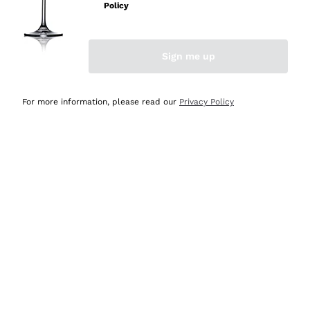
professionalità
Policy
Acquirente verificato
Sign me up
Oggi
Seri affidabili
For more information, please read our
Privacy Policy
Acquirente verificato
Ieri
Il catalogo offre moltissime possibilità di scelta tra tanti
prodotti diversi e con un ampio range di prezzo. Le
indicazioni dei consulenti sono estremamente chiare e
conformi alle caratteristiche dei prodotti acquistati
Acquirente verificato