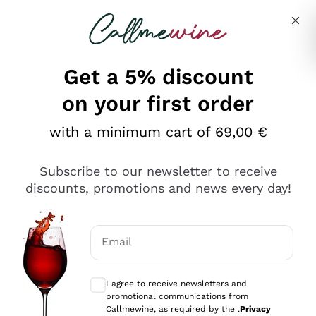
Skip to content
Describe what you are looking for
Get a 5% discount
on your first order
Ottimo
with a minimum cart of 69,00 €
4,5
/5
2.567
Subscribe to our newsletter to receive
recensioni
discounts, promotions and news every day!
Le nostre recensioni a 4 e 5 stelle.
Clicca qui per leggerle tutte >
Email
Precedente
Successivo
Optional consents to receive communicat
I agree to receive newsletters and
Oggi
promotional communications from
Ottimo servizio!
Callmewine, as required by the .
Privacy