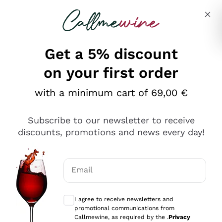
Skip to content
Describe what you are looking for
Get a 5% discount
on your first order
Ottimo
with a minimum cart of 69,00 €
4,5
/5
2.559
Subscribe to our newsletter to receive
recensioni
discounts, promotions and news every day!
Le nostre recensioni a 4 e 5 stelle.
Clicca qui per leggerle tutte >
Email
Precedente
Successivo
Optional consents to receive communicat
I agree to receive newsletters and
Oggi
promotional communications from
Il catalogo offre moltissime possibilità di scelta tra tanti
Callmewine, as required by the .
Privacy