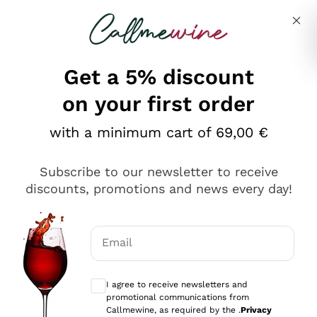
Skip to content
Describe what you are looking for
Get a 5% discount
on your first order
Ottimo
with a minimum cart of 69,00 €
4,5
/5
2.566
Subscribe to our newsletter to receive
recensioni
discounts, promotions and news every day!
Le nostre recensioni a 4 e 5 stelle.
Clicca qui per leggerle tutte >
Email
Precedente
Successivo
Optional consents to receive communicat
I agree to receive newsletters and
Oggi
promotional communications from
Ordine tutto ok, niente da dire a riguardo. Il sito in se
Callmewine, as required by the .
Privacy