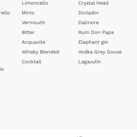
Limoncello
Crystal Head
ello
Mirto
Dictador
Vermouth
Dalmore
Bitter
Rum Don Papa
o
Acquavite
Elephant gin
Whisky Blended
Vodka Grey Goose
Cocktail
Lagavulin
io