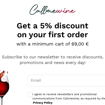
 looking for
Champagne
Sparkling Wines
Al
Get a 5% discount
on your first order
with a minimum cart of 69,00 €
Subscribe to our newsletter to receive discounts,
promotions and news every day!
Email
Optional consents to receive communicati
I agree to receive newsletters and promotional
communications from Callmewine, as required by th
sima
.
Privacy Policy