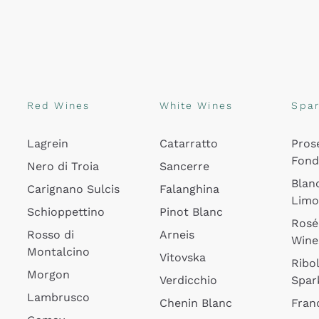
Red Wines
White Wines
Spar
Lagrein
Catarratto
Pros
Fon
Nero di Troia
Sancerre
Blan
Carignano Sulcis
Falanghina
Lim
Schioppettino
Pinot Blanc
Rosé
Rosso di
Arneis
Wine
Montalcino
Vitovska
Ribol
Morgon
Verdicchio
Spar
Lambrusco
Chenin Blanc
Fran