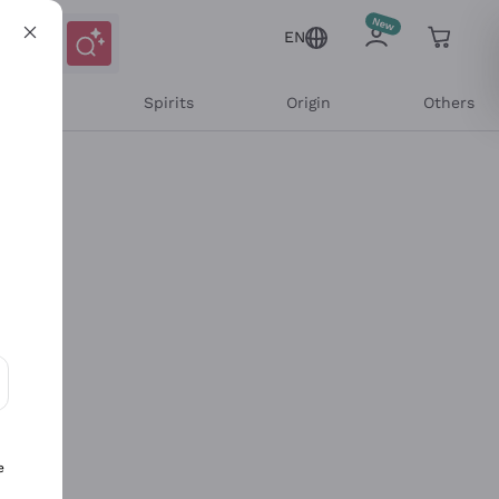
EN
l Wines
Spirits
Origin
Others
ons and personalized offers
e