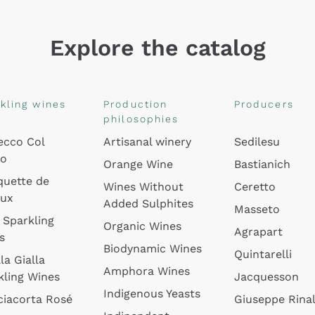
Explore the catalog
kling wines
Production
Producers
philosophies
ecco Col
Artisanal winery
Sedilesu
do
Orange Wine
Bastianich
quette de
Wines Without
Ceretto
oux
Added Sulphites
Masseto
 Sparkling
Organic Wines
Agrapart
s
Biodynamic Wines
Quintarelli
la Gialla
Amphora Wines
kling Wines
Jacquesson
Indigenous Yeasts
ciacorta Rosé
Giuseppe Rinal