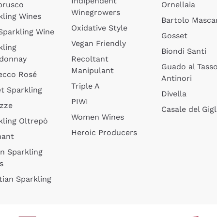
Indipendent
brusco
Ornellaia
Winegrowers
kling Wines
Bartolo Mascar
Oxidative Style
 Sparkling Wine
Gosset
Vegan Friendly
kling
Biondi Santi
donnay
Recoltant
Guado al Tass
Manipulant
ecco Rosé
Antinori
Triple A
t Sparkling
Divella
PIWI
izze
Casale del Gigl
Women Wines
kling Oltrepò
Heroic Producers
mant
an Sparkling
s
tian Sparkling