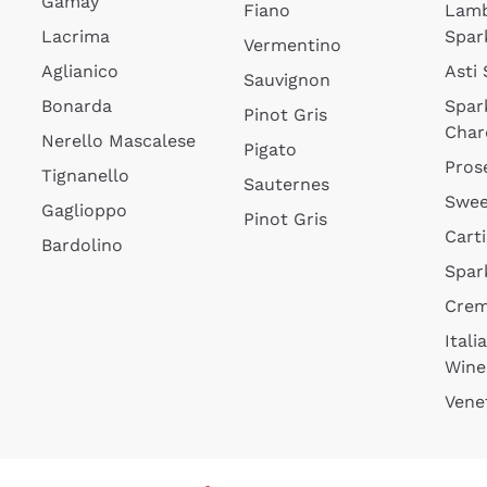
Gamay
Fiano
Lam
Lacrima
Spar
Vermentino
Aglianico
Asti
Sauvignon
Bonarda
Spar
Pinot Gris
Char
Nerello Mascalese
Pigato
Pros
Tignanello
Sauternes
Swee
Gaglioppo
Pinot Gris
Cart
Bardolino
Spar
Cre
Itali
Wine
Vene