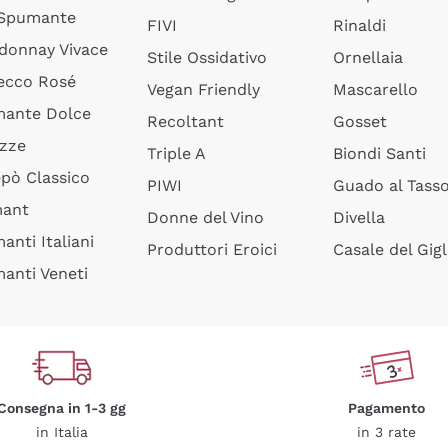
 Spumante
FIVI
Rinaldi
donnay Vivace
Stile Ossidativo
Ornellaia
ecco Rosé
Vegan Friendly
Mascarello
ante Dolce
Recoltant
Gosset
izze
Triple A
Biondi Santi
epò Classico
PIWI
Guado al Tass
mant
Donne del Vino
Divella
anti Italiani
Produttori Eroici
Casale del Gigl
anti Veneti
Consegna in 1-3 gg
Pagamento
in Italia
in 3 rate