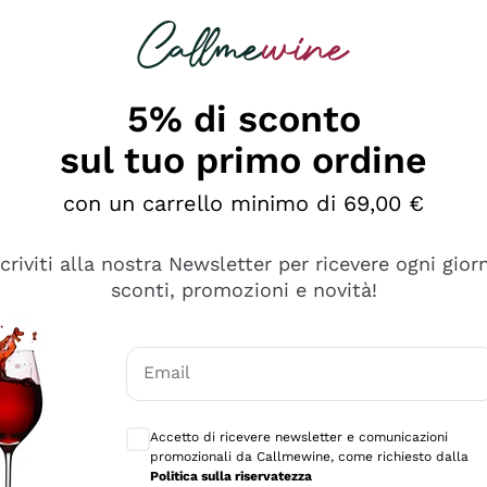
rcando
Champagne
Spumanti
Tutti i Vini
5% di sconto
sul tuo primo ordine
con un carrello minimo di 69,00 €
scriviti alla nostra Newsletter per ricevere ogni gior
sconti, promozioni e novità!
Email
Consensi opzionali per ricevere comunicaz
Accetto di ricevere newsletter e comunicazioni
promozionali da Callmewine, come richiesto dalla
e professionalità
Politica sulla riservatezza