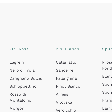
Vini Rossi
Vini Bianchi
Spu
Lagrein
Catarratto
Pros
Fon
Nero di Troia
Sancerre
Blan
Carignano Sulcis
Falanghina
Spum
Schioppettino
Pinot Bianco
Spum
Rosso di
Arneis
Montalcino
Fran
Vitovska
Morgon
Lamb
Verdicchio