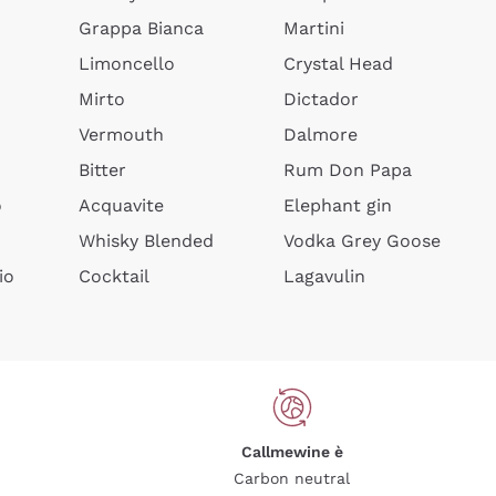
Grappa Bianca
Martini
Limoncello
Crystal Head
Mirto
Dictador
Vermouth
Dalmore
Bitter
Rum Don Papa
o
Acquavite
Elephant gin
Whisky Blended
Vodka Grey Goose
io
Cocktail
Lagavulin
Callmewine è
Carbon neutral