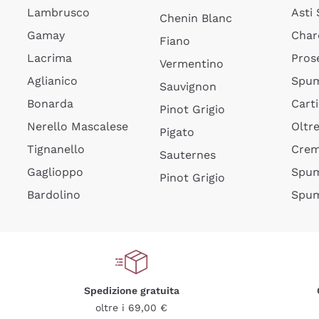
Lambrusco
Asti
Chenin Blanc
Gamay
Char
Fiano
Lacrima
Pros
Vermentino
Aglianico
Spum
Sauvignon
Bonarda
Cart
Pinot Grigio
Nerello Mascalese
Oltr
Pigato
Tignanello
Cre
Sauternes
Gaglioppo
Spum
Pinot Grigio
Bardolino
Spum
Spedizione gratuita
oltre i 69,00 €