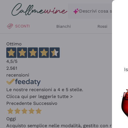
Salta al contenuto principale
Descrivi cosa stai ce
SCONTI
Bianchi
Rossi
Ottimo
4,5
/5
2.561
I
recensioni
Le nostre recensioni a 4 e 5 stelle.
Clicca qui per leggerle tutte >
Precedente
Successivo
Oggi
Acquisto semplice nelle modalità, gestito con rapidità 