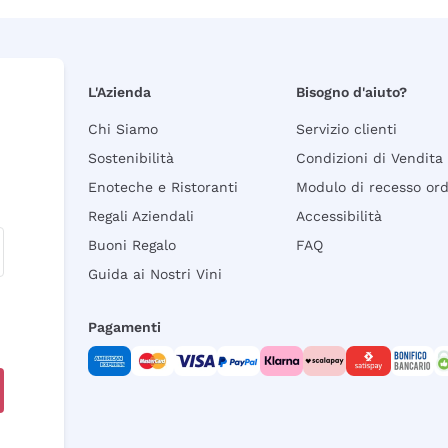
L'Azienda
Bisogno d'aiuto?
Chi Siamo
Servizio clienti
Sostenibilità
Condizioni di Vendita
Enoteche e Ristoranti
Modulo di recesso or
Regali Aziendali
Accessibilità
Buoni Regalo
FAQ
Guida ai Nostri Vini
Pagamenti