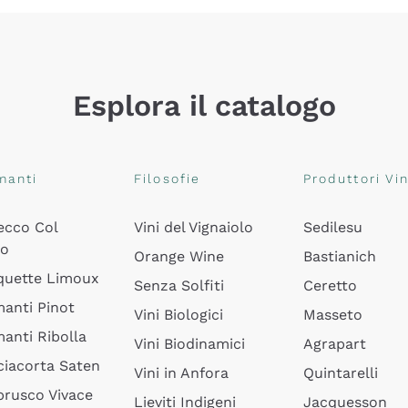
Esplora il catalogo
manti
Filosofie
Produttori Vin
ecco Col
Vini del Vignaiolo
Sedilesu
do
Orange Wine
Bastianich
quette Limoux
Senza Solfiti
Ceretto
anti Pinot
Vini Biologici
Masseto
anti Ribolla
Vini Biodinamici
Agrapart
ciacorta Saten
Vini in Anfora
Quintarelli
rusco Vivace
Lieviti Indigeni
Jacquesson