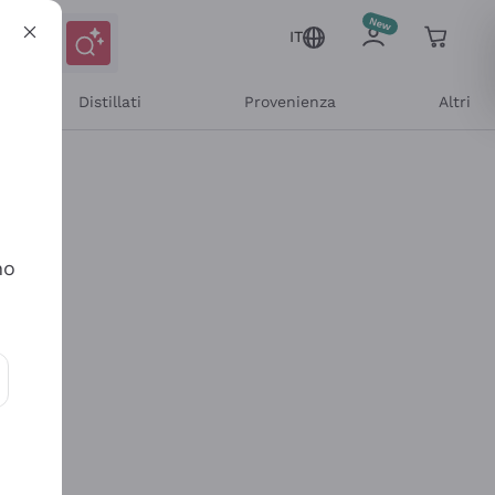
IT
Distillati
Provenienza
Altri
no
ioni e offerte personalizzate