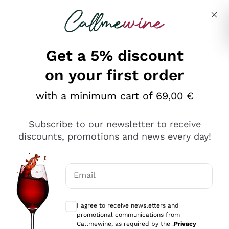
Skip to content
Describe what you are looking for
Get a 5% discount
on your first order
Ottimo
with a minimum cart of 69,00 €
4,5
/5
2.566
Subscribe to our newsletter to receive
recensioni
discounts, promotions and news every day!
Le nostre recensioni a 4 e 5 stelle.
Clicca qui per leggerle tutte >
Email
Precedente
Successivo
Optional consents to receive communicat
I agree to receive newsletters and
Oggi
promotional communications from
Ordine tutto ok, niente da dire a riguardo. Il sito in se
Callmewine, as required by the .
Privacy