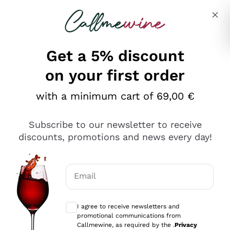
Skip to content
Describe what you are looking for
Get a 5% discount
on your first order
Ottimo
with a minimum cart of 69,00 €
4,5
/5
2.567
Subscribe to our newsletter to receive
recensioni
discounts, promotions and news every day!
Le nostre recensioni a 4 e 5 stelle.
Clicca qui per leggerle tutte >
Email
Precedente
Successivo
Optional consents to receive communicat
I agree to receive newsletters and
Ieri
promotional communications from
Ottimo servizio!
Callmewine, as required by the .
Privacy