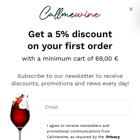
Skip to content
Describe what you are looking for
Get a 5% discount
on your first order
Ottimo
with a minimum cart of 69,00 €
4,5
/5
2.566
Subscribe to our newsletter to receive
recensioni
discounts, promotions and news every day!
Le nostre recensioni a 4 e 5 stelle.
Clicca qui per leggerle tutte >
Email
Precedente
Successivo
Optional consents to receive communicat
I agree to receive newsletters and
Ieri
promotional communications from
Ordine tutto ok, niente da dire a riguardo. Il sito in se
Callmewine, as required by the .
Privacy