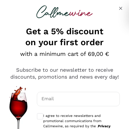
Skip to content
Describe what you are looking for
Get a 5% discount
on your first order
Ottimo
with a minimum cart of 69,00 €
4,5
/5
2.559
Subscribe to our newsletter to receive
recensioni
discounts, promotions and news every day!
Le nostre recensioni a 4 e 5 stelle.
Clicca qui per leggerle tutte >
Email
Precedente
Successivo
Optional consents to receive communicat
I agree to receive newsletters and
Oggi
promotional communications from
Il catalogo offre moltissime possibilità di scelta tra tanti
Callmewine, as required by the .
Privacy