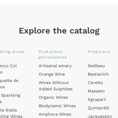
Explore the catalog
kling wines
Production
Producers
philosophies
ecco Col
Artisanal winery
Sedilesu
do
Orange Wine
Bastianich
quette de
Wines Without
Ceretto
oux
Added Sulphites
Masseto
 Sparkling
Organic Wines
Agrapart
s
Biodynamic Wines
Quintarelli
la Gialla
Amphora Wines
kling Wines
Jacquesson