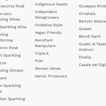
Indigenous Yeasts
ciacorta Rosé
Giuseppe Rinal
Indipendent
brusco
Ornellaia
Winegrowers
kling Wines
Bartolo Mascar
Oxidative Style
 Sparkling Wine
Gosset
Vegan Friendly
kling
Biondi Santi
donnay
Recoltant
Guado al Tass
Manipulant
ecco Rosé
Antinori
Triple A
t Sparkling
Divella
PIWI
izze
Casale del Gigl
Women Wines
kling Oltrepò
Heroic Producers
mant
an Sparkling
s
tian Sparkling