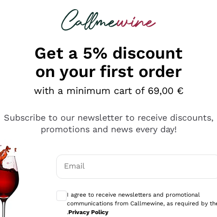
 looking for
Champagne
Sparkling Wines
Al
Get a 5% discount
on your first order
with a minimum cart of 69,00 €
Subscribe to our newsletter to receive discounts,
promotions and news every day!
Email
Optional consents to receive communicati
I agree to receive newsletters and promotional
communications from Callmewine, as required by th
tanti prodotti diversi e con un ampio range di prezzo. Le 
.
Privacy Policy