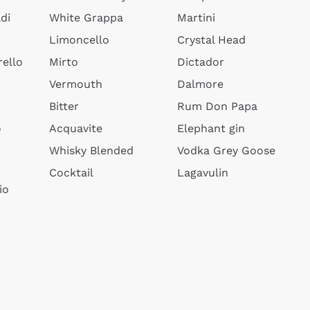
di
White Grappa
Martini
Limoncello
Crystal Head
ello
Mirto
Dictador
Vermouth
Dalmore
Bitter
Rum Don Papa
o
Acquavite
Elephant gin
Whisky Blended
Vodka Grey Goose
Cocktail
Lagavulin
io