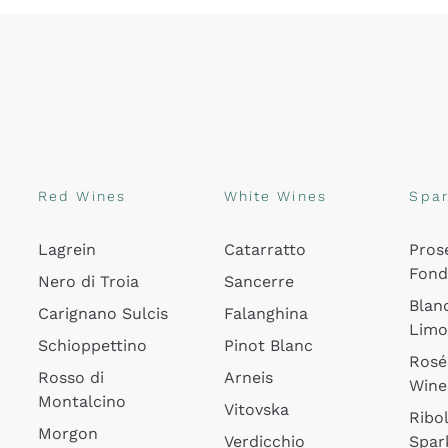
Red Wines
White Wines
Spar
Lagrein
Catarratto
Pros
Fon
Nero di Troia
Sancerre
Blan
Carignano Sulcis
Falanghina
Lim
Schioppettino
Pinot Blanc
Rosé
Rosso di
Arneis
Wine
Montalcino
Vitovska
Ribol
Morgon
Verdicchio
Spar