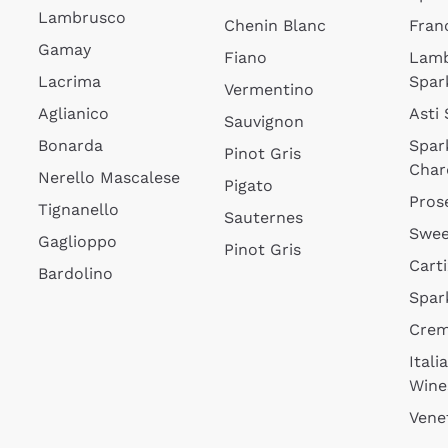
Lambrusco
Chenin Blanc
Fran
Gamay
Fiano
Lam
Lacrima
Spar
Vermentino
Aglianico
Asti
Sauvignon
Bonarda
Spar
Pinot Gris
Char
Nerello Mascalese
Pigato
Pros
Tignanello
Sauternes
Swee
Gaglioppo
Pinot Gris
Cart
Bardolino
Spar
Cre
Itali
Wine
Vene