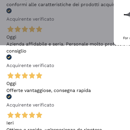
conformi alle caratteristiche dei prodotti acquistati
Acquirente verificato
Oggi
For
Azienda affidabile e seria. Personale molto profession
consiglio
Acquirente verificato
Oggi
Offerte vantaggiose, consegna rapida
Acquirente verificato
Ieri
Ottimo e rapido, un’esperienza da ripetere