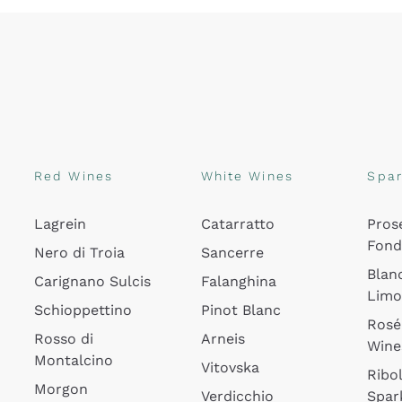
Red Wines
White Wines
Spar
Lagrein
Catarratto
Pros
Fon
Nero di Troia
Sancerre
Blan
Carignano Sulcis
Falanghina
Lim
Schioppettino
Pinot Blanc
Rosé
Rosso di
Arneis
Wine
Montalcino
Vitovska
Ribol
Morgon
Verdicchio
Spar