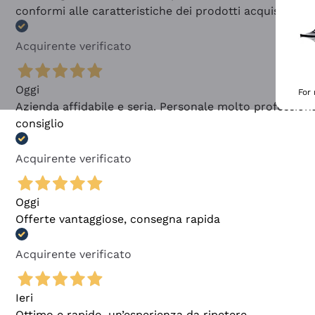
conformi alle caratteristiche dei prodotti acquistati
Acquirente verificato
Oggi
For
Azienda affidabile e seria. Personale molto profession
consiglio
Acquirente verificato
Oggi
Offerte vantaggiose, consegna rapida
Acquirente verificato
Ieri
Ottimo e rapido, un’esperienza da ripetere