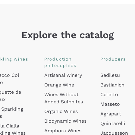
Explore the catalog
kling wines
Production
Producers
philosophies
ecco Col
Artisanal winery
Sedilesu
do
Orange Wine
Bastianich
quette de
Wines Without
Ceretto
oux
Added Sulphites
Masseto
 Sparkling
Organic Wines
Agrapart
s
Biodynamic Wines
Quintarelli
la Gialla
Amphora Wines
kling Wines
Jacquesson