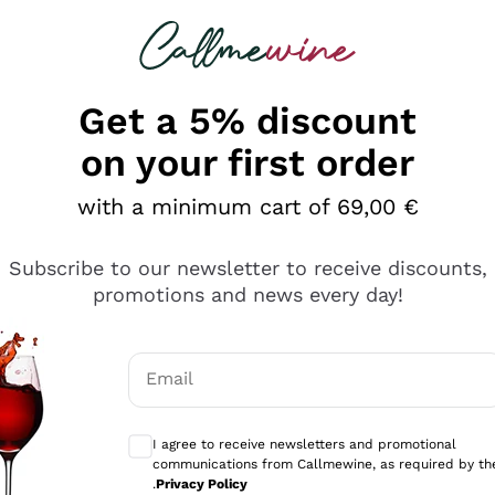
 looking for
Champagne
Sparkling Wines
Al
Get a 5% discount
on your first order
with a minimum cart of 69,00 €
Subscribe to our newsletter to receive discounts,
promotions and news every day!
Email
Optional consents to receive communicati
I agree to receive newsletters and promotional
communications from Callmewine, as required by th
tanti prodotti diversi e con un ampio range di prezzo. Le 
.
Privacy Policy