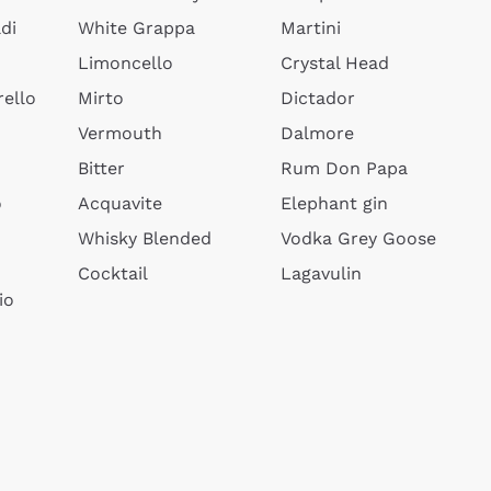
di
White Grappa
Martini
Limoncello
Crystal Head
ello
Mirto
Dictador
Vermouth
Dalmore
Bitter
Rum Don Papa
o
Acquavite
Elephant gin
Whisky Blended
Vodka Grey Goose
Cocktail
Lagavulin
io