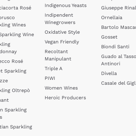
Indigenous Yeasts
ciacorta Rosé
Giuseppe Rinal
Indipendent
brusco
Ornellaia
Winegrowers
kling Wines
Bartolo Mascar
Oxidative Style
 Sparkling Wine
Gosset
Vegan Friendly
kling
Biondi Santi
donnay
Recoltant
Guado al Tass
Manipulant
ecco Rosé
Antinori
Triple A
t Sparkling
Divella
PIWI
izze
Casale del Gigl
Women Wines
kling Oltrepò
Heroic Producers
mant
an Sparkling
s
tian Sparkling