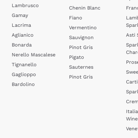
Lambrusco
Chenin Blanc
Fran
Gamay
Fiano
Lam
Lacrima
Spar
Vermentino
Aglianico
Asti
Sauvignon
Bonarda
Spar
Pinot Gris
Char
Nerello Mascalese
Pigato
Pros
Tignanello
Sauternes
Swee
Gaglioppo
Pinot Gris
Cart
Bardolino
Spar
Cre
Itali
Wine
Vene