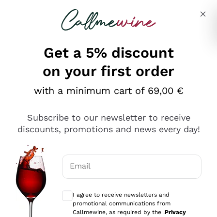
Skip to content
Describe what you are looking for
Get a 5% discount
on your first order
Ottimo
with a minimum cart of 69,00 €
4,5
/5
2.561
Subscribe to our newsletter to receive
recensioni
discounts, promotions and news every day!
Le nostre recensioni a 4 e 5 stelle.
Clicca qui per leggerle tutte >
Email
Precedente
Successivo
Optional consents to receive communicat
I agree to receive newsletters and
Oggi
promotional communications from
Acquisto semplice nelle modalità, gestito con rapidità e
Callmewine, as required by the .
Privacy