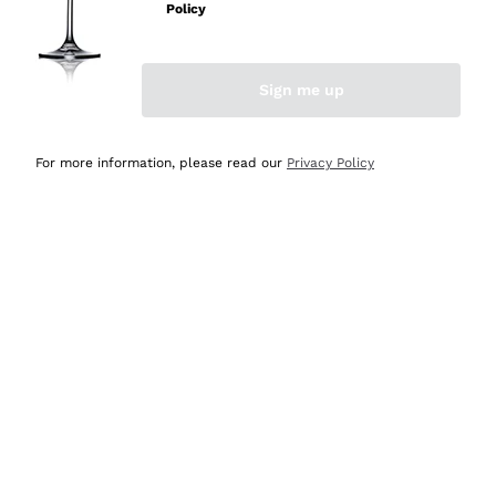
professionalità
Policy
Acquirente verificato
Sign me up
Oggi
Seri affidabili
For more information, please read our
Privacy Policy
Acquirente verificato
Ieri
Il catalogo offre moltissime possibilità di scelta tra tanti
prodotti diversi e con un ampio range di prezzo. Le
indicazioni dei consulenti sono estremamente chiare e
conformi alle caratteristiche dei prodotti acquistati
Acquirente verificato