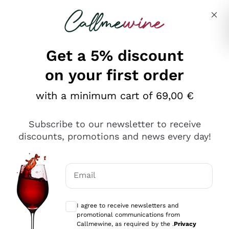
Skip to content
Describe what you are looking for
Get a 5% discount
on your first order
Ottimo
with a minimum cart of 69,00 €
4,5
/5
2.559
Subscribe to our newsletter to receive
recensioni
discounts, promotions and news every day!
Le nostre recensioni a 4 e 5 stelle.
Clicca qui per leggerle tutte >
Email
Precedente
Successivo
Optional consents to receive communicat
I agree to receive newsletters and
Oggi
promotional communications from
Il catalogo offre moltissime possibilità di scelta tra tanti
Callmewine, as required by the .
Privacy