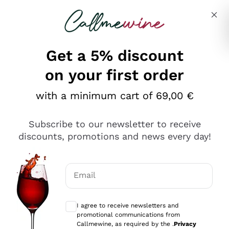
Skip to content
Describe what you are looking for
Get a 5% discount
on your first order
Ottimo
with a minimum cart of 69,00 €
4,5
/5
2.559
Subscribe to our newsletter to receive
recensioni
discounts, promotions and news every day!
Le nostre recensioni a 4 e 5 stelle.
Clicca qui per leggerle tutte >
Email
Precedente
Successivo
Optional consents to receive communicat
I agree to receive newsletters and
Oggi
promotional communications from
Il catalogo offre moltissime possibilità di scelta tra tanti
Callmewine, as required by the .
Privacy