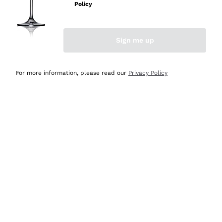
Policy
Acquirente verificato
Sign me up
Ieri
Semplice nell'uso, puntuali e veloci.
For more information, please read our
Privacy Policy
Acquirente verificato
Ieri
Ottima come sempre!
Acquirente verificato
2 Giorni Fa
Buona esperienza
Acquirente verificato