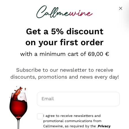
Skip to content
Describe what you are looking for
Get a 5% discount
on your first order
Ottimo
with a minimum cart of 69,00 €
4,5
/5
2.551
Subscribe to our newsletter to receive
recensioni
discounts, promotions and news every day!
Le nostre recensioni a 4 e 5 stelle.
Clicca qui per leggerle tutte >
Email
Precedente
Successivo
Optional consents to receive communicat
I agree to receive newsletters and
Oggi
promotional communications from
Perfetti e attenti al cliente
Callmewine, as required by the .
Privacy