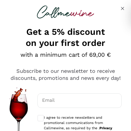
Skip to content
Describe what you are looking for
Get a 5% discount
on your first order
Ottimo
with a minimum cart of 69,00 €
4,5
/5
2.566
Subscribe to our newsletter to receive
recensioni
discounts, promotions and news every day!
Le nostre recensioni a 4 e 5 stelle.
Clicca qui per leggerle tutte >
Email
Precedente
Successivo
Optional consents to receive communicat
I agree to receive newsletters and
Oggi
promotional communications from
Ordine tutto ok, niente da dire a riguardo. Il sito in se
Callmewine, as required by the .
Privacy