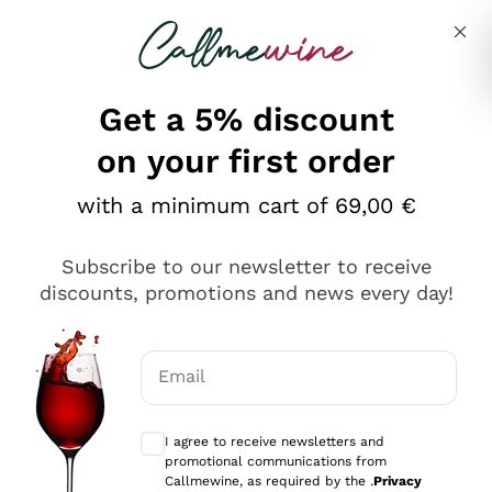
Skip to content
Describe what you are looking for
Get a 5% discount
on your first order
Ottimo
with a minimum cart of 69,00 €
4,5
/5
2.559
Subscribe to our newsletter to receive
recensioni
discounts, promotions and news every day!
Le nostre recensioni a 4 e 5 stelle.
Clicca qui per leggerle tutte >
Email
Precedente
Successivo
Optional consents to receive communicat
I agree to receive newsletters and
Oggi
promotional communications from
Il catalogo offre moltissime possibilità di scelta tra tanti
Callmewine, as required by the .
Privacy