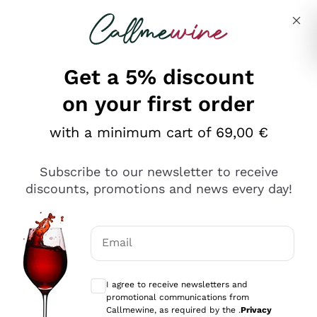
Skip to content
Describe what you are looking for
Get a 5% discount
on your first order
Ottimo
with a minimum cart of 69,00 €
4,5
/5
2.559
Subscribe to our newsletter to receive
recensioni
discounts, promotions and news every day!
Le nostre recensioni a 4 e 5 stelle.
Clicca qui per leggerle tutte >
Email
Precedente
Successivo
Optional consents to receive communicat
I agree to receive newsletters and
Oggi
promotional communications from
Il catalogo offre moltissime possibilità di scelta tra tanti
Callmewine, as required by the .
Privacy