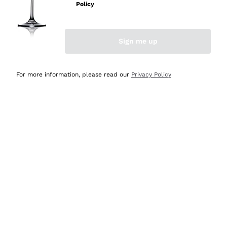
professionalità
Policy
Acquirente verificato
Sign me up
Oggi
Seri affidabili
For more information, please read our
Privacy Policy
Acquirente verificato
Ieri
Il catalogo offre moltissime possibilità di scelta tra tanti
prodotti diversi e con un ampio range di prezzo. Le
indicazioni dei consulenti sono estremamente chiare e
conformi alle caratteristiche dei prodotti acquistati
Acquirente verificato