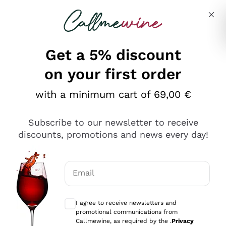
Skip to content
Describe what you are looking for
Get a 5% discount
on your first order
Ottimo
with a minimum cart of 69,00 €
4,5
/5
2.561
Subscribe to our newsletter to receive
recensioni
discounts, promotions and news every day!
Le nostre recensioni a 4 e 5 stelle.
Clicca qui per leggerle tutte >
Email
Precedente
Successivo
Optional consents to receive communicat
I agree to receive newsletters and
Oggi
promotional communications from
Acquisto semplice nelle modalità, gestito con rapidità e
Callmewine, as required by the .
Privacy