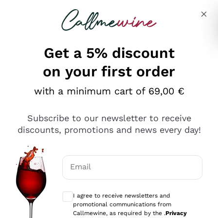
Skip to content
Describe what you are looking for
Get a 5% discount
on your first order
Ottimo
with a minimum cart of 69,00 €
4,5
/5
2.566
Subscribe to our newsletter to receive
recensioni
discounts, promotions and news every day!
Le nostre recensioni a 4 e 5 stelle.
Clicca qui per leggerle tutte >
Email
Precedente
Successivo
Optional consents to receive communicat
I agree to receive newsletters and
Oggi
promotional communications from
Ordine tutto ok, niente da dire a riguardo. Il sito in se
Callmewine, as required by the .
Privacy