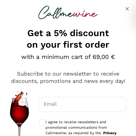
Skip to content
Describe what you are looking for
Get a 5% discount
on your first order
Ottimo
with a minimum cart of 69,00 €
4,5
/5
2.567
Subscribe to our newsletter to receive
recensioni
discounts, promotions and news every day!
Le nostre recensioni a 4 e 5 stelle.
Clicca qui per leggerle tutte >
Email
Precedente
Successivo
Optional consents to receive communicat
I agree to receive newsletters and
Oggi
promotional communications from
Ottimo servizio!
Callmewine, as required by the .
Privacy