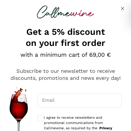
Skip to content
Describe what you are looking for
Get a 5% discount
on your first order
Ottimo
with a minimum cart of 69,00 €
4,5
/5
2.559
Subscribe to our newsletter to receive
recensioni
discounts, promotions and news every day!
Le nostre recensioni a 4 e 5 stelle.
Clicca qui per leggerle tutte >
Email
Precedente
Successivo
Optional consents to receive communicat
I agree to receive newsletters and
Oggi
promotional communications from
Il catalogo offre moltissime possibilità di scelta tra tanti
Callmewine, as required by the .
Privacy