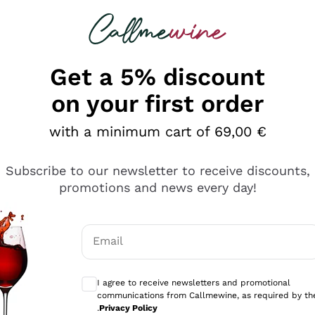
 looking for
Champagne
Sparkling Wines
Al
Get a 5% discount
on your first order
with a minimum cart of 69,00 €
Subscribe to our newsletter to receive discounts,
promotions and news every day!
Email
Optional consents to receive communicati
I agree to receive newsletters and promotional
communications from Callmewine, as required by th
tanti prodotti diversi e con un ampio range di prezzo. Le 
.
Privacy Policy