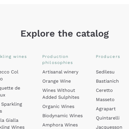
Explore the catalog
kling wines
Production
Producers
philosophies
ecco Col
Artisanal winery
Sedilesu
do
Orange Wine
Bastianich
quette de
Wines Without
Ceretto
oux
Added Sulphites
Masseto
 Sparkling
Organic Wines
Agrapart
s
Biodynamic Wines
Quintarelli
la Gialla
Amphora Wines
kling Wines
Jacquesson