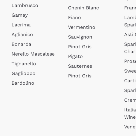
Lambrusco
Chenin Blanc
Fran
Gamay
Fiano
Lam
Lacrima
Spar
Vermentino
Aglianico
Asti
Sauvignon
Bonarda
Spar
Pinot Gris
Char
Nerello Mascalese
Pigato
Pros
Tignanello
Sauternes
Swee
Gaglioppo
Pinot Gris
Cart
Bardolino
Spar
Cre
Itali
Wine
Vene