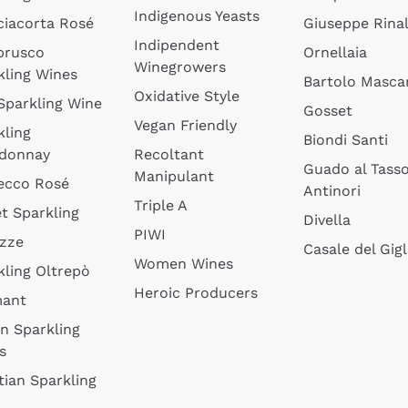
Indigenous Yeasts
ciacorta Rosé
Giuseppe Rinal
Indipendent
brusco
Ornellaia
Winegrowers
kling Wines
Bartolo Mascar
Oxidative Style
 Sparkling Wine
Gosset
Vegan Friendly
kling
Biondi Santi
donnay
Recoltant
Guado al Tass
Manipulant
ecco Rosé
Antinori
Triple A
t Sparkling
Divella
PIWI
izze
Casale del Gigl
Women Wines
kling Oltrepò
Heroic Producers
mant
an Sparkling
s
tian Sparkling