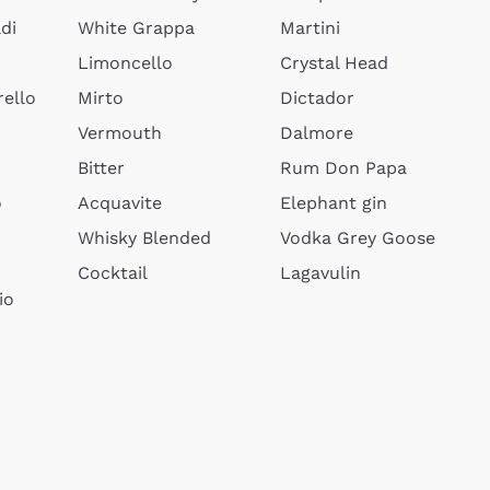
di
White Grappa
Martini
Limoncello
Crystal Head
ello
Mirto
Dictador
Vermouth
Dalmore
Bitter
Rum Don Papa
o
Acquavite
Elephant gin
Whisky Blended
Vodka Grey Goose
Cocktail
Lagavulin
io