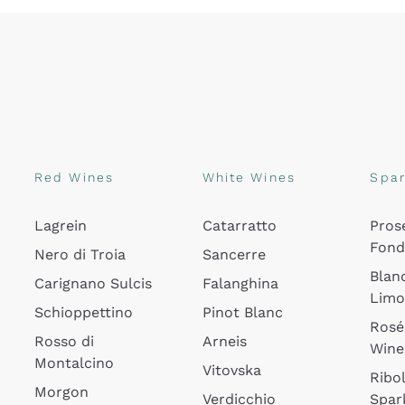
Red Wines
White Wines
Spar
Lagrein
Catarratto
Pros
Fon
Nero di Troia
Sancerre
Blan
Carignano Sulcis
Falanghina
Lim
Schioppettino
Pinot Blanc
Rosé
Rosso di
Arneis
Wine
Montalcino
Vitovska
Ribol
Morgon
Verdicchio
Spar