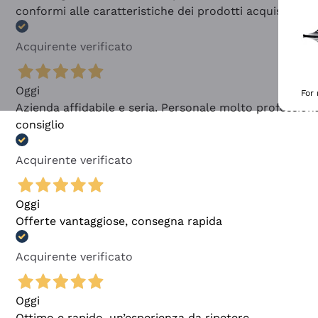
conformi alle caratteristiche dei prodotti acquistati
Acquirente verificato
Oggi
For
Azienda affidabile e seria. Personale molto profession
consiglio
Acquirente verificato
Oggi
Offerte vantaggiose, consegna rapida
Acquirente verificato
Oggi
Ottimo e rapido, un’esperienza da ripetere