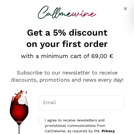
Skip to content
Describe what you are looking for
Get a 5% discount
on your first order
Ottimo
with a minimum cart of 69,00 €
4,5
/5
2.559
Subscribe to our newsletter to receive
recensioni
discounts, promotions and news every day!
Le nostre recensioni a 4 e 5 stelle.
Clicca qui per leggerle tutte >
Email
Precedente
Successivo
Optional consents to receive communicat
I agree to receive newsletters and
Oggi
promotional communications from
Il catalogo offre moltissime possibilità di scelta tra tanti
Callmewine, as required by the .
Privacy