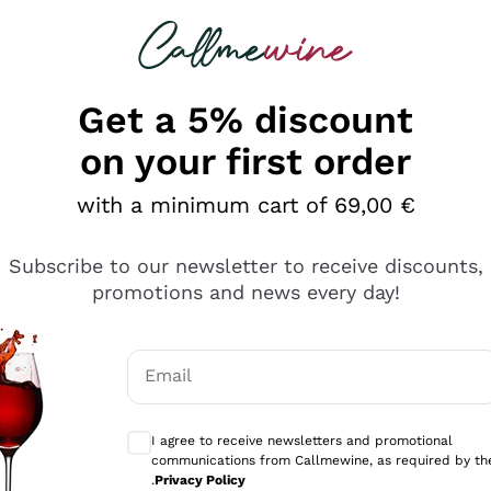
 looking for
Champagne
Sparkling Wines
Al
Get a 5% discount
on your first order
with a minimum cart of 69,00 €
Subscribe to our newsletter to receive discounts,
promotions and news every day!
Email
Optional consents to receive communicati
I agree to receive newsletters and promotional
communications from Callmewine, as required by th
sima
.
Privacy Policy