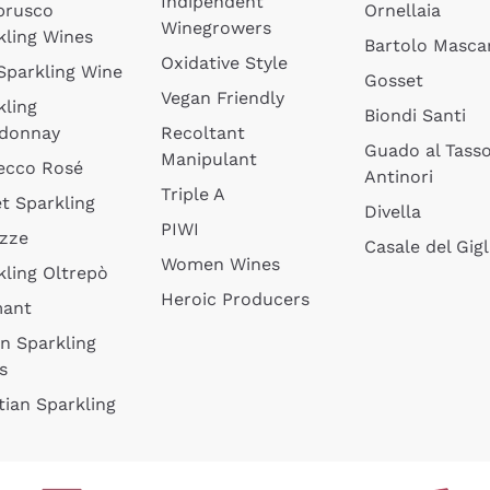
Indipendent
brusco
Ornellaia
Winegrowers
kling Wines
Bartolo Mascar
Oxidative Style
 Sparkling Wine
Gosset
Vegan Friendly
kling
Biondi Santi
donnay
Recoltant
Guado al Tass
Manipulant
ecco Rosé
Antinori
Triple A
t Sparkling
Divella
PIWI
izze
Casale del Gigl
Women Wines
kling Oltrepò
Heroic Producers
mant
an Sparkling
s
tian Sparkling