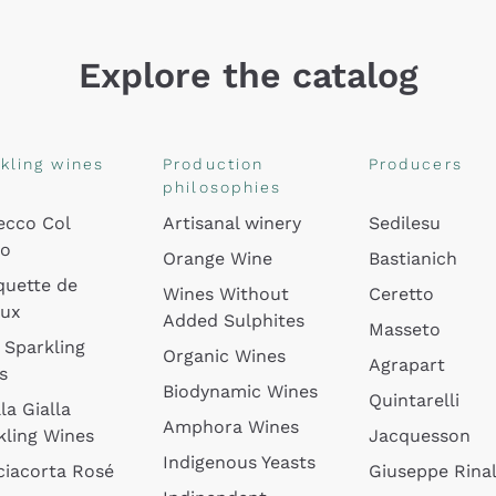
Explore the catalog
kling wines
Production
Producers
philosophies
ecco Col
Artisanal winery
Sedilesu
do
Orange Wine
Bastianich
quette de
Wines Without
Ceretto
oux
Added Sulphites
Masseto
 Sparkling
Organic Wines
Agrapart
s
Biodynamic Wines
Quintarelli
la Gialla
Amphora Wines
kling Wines
Jacquesson
Indigenous Yeasts
ciacorta Rosé
Giuseppe Rinal