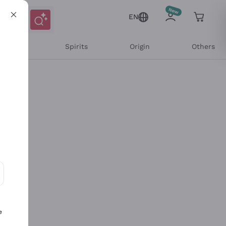
EN
l Wines
Spirits
Origin
Others
ons and personalized offers
e