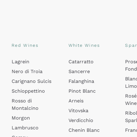
Red Wines
White Wines
Spar
Lagrein
Catarratto
Pros
Fon
Nero di Troia
Sancerre
Blan
Carignano Sulcis
Falanghina
Lim
Schioppettino
Pinot Blanc
Rosé
Rosso di
Arneis
Wine
Montalcino
Vitovska
Ribol
Morgon
Verdicchio
Spar
Lambrusco
Chenin Blanc
Fran