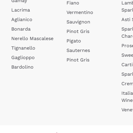
Gamay
Fiano
Lam
Lacrima
Spar
Vermentino
Aglianico
Asti
Sauvignon
Bonarda
Spar
Pinot Gris
Char
Nerello Mascalese
Pigato
Pros
Tignanello
Sauternes
Swee
Gaglioppo
Pinot Gris
Cart
Bardolino
Spar
Cre
Itali
Wine
Vene