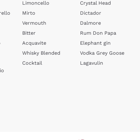
Limoncello
Crystal Head
ello
Mirto
Dictador
Vermouth
Dalmore
Bitter
Rum Don Papa
o
Acquavite
Elephant gin
Whisky Blended
Vodka Grey Goose
Cocktail
Lagavulin
io