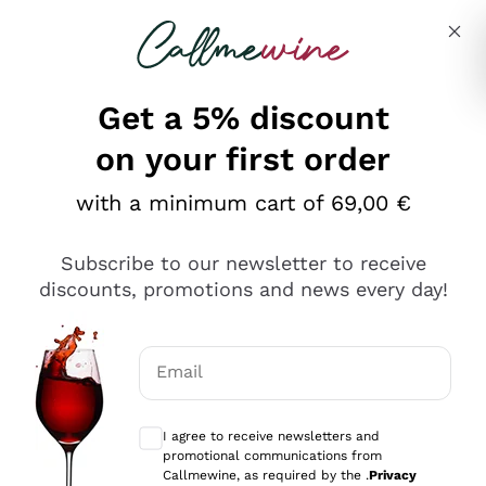
Skip to content
Describe what you are looking for
Get a 5% discount
on your first order
Ottimo
with a minimum cart of 69,00 €
4,5
/5
2.559
Subscribe to our newsletter to receive
recensioni
discounts, promotions and news every day!
Le nostre recensioni a 4 e 5 stelle.
Clicca qui per leggerle tutte >
Email
Precedente
Successivo
Optional consents to receive communicat
I agree to receive newsletters and
Oggi
promotional communications from
Il catalogo offre moltissime possibilità di scelta tra tanti
Callmewine, as required by the .
Privacy