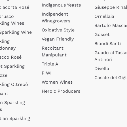
Indigenous Yeasts
ciacorta Rosé
Giuseppe Rinal
Indipendent
brusco
Ornellaia
Winegrowers
kling Wines
Bartolo Mascar
Oxidative Style
 Sparkling Wine
Gosset
Vegan Friendly
kling
Biondi Santi
donnay
Recoltant
Guado al Tass
Manipulant
ecco Rosé
Antinori
Triple A
t Sparkling
Divella
PIWI
izze
Casale del Gigl
Women Wines
kling Oltrepò
Heroic Producers
mant
an Sparkling
s
tian Sparkling