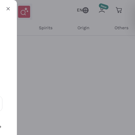
EN
l Wines
Spirits
Origin
Others
ons and personalized offers
e