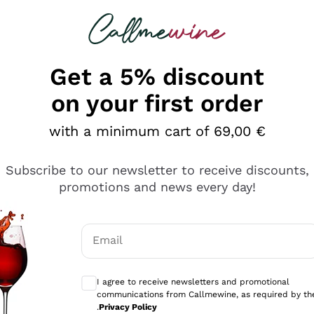
 looking for
Champagne
Sparkling Wines
Al
Get a 5% discount
on your first order
with a minimum cart of 69,00 €
Subscribe to our newsletter to receive discounts,
promotions and news every day!
Email
Optional consents to receive communicati
I agree to receive newsletters and promotional
communications from Callmewine, as required by th
e professionalità
.
Privacy Policy