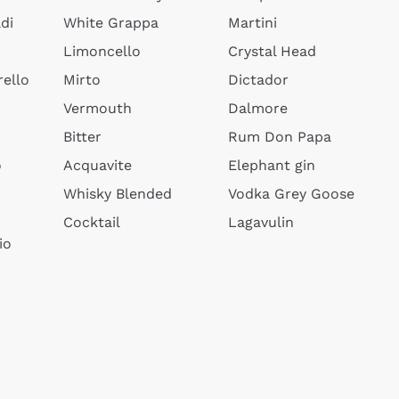
di
White Grappa
Martini
Limoncello
Crystal Head
ello
Mirto
Dictador
Vermouth
Dalmore
Bitter
Rum Don Papa
o
Acquavite
Elephant gin
Whisky Blended
Vodka Grey Goose
Cocktail
Lagavulin
io