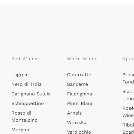
Red Wines
White Wines
Spar
Lagrein
Catarratto
Pros
Fon
Nero di Troia
Sancerre
Blan
Carignano Sulcis
Falanghina
Lim
Schioppettino
Pinot Blanc
Rosé
Rosso di
Arneis
Wine
Montalcino
Vitovska
Ribol
Morgon
Verdicchio
Spar