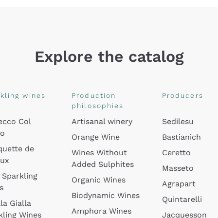
Explore the catalog
kling wines
Production
Producers
philosophies
ecco Col
Artisanal winery
Sedilesu
do
Orange Wine
Bastianich
quette de
Wines Without
Ceretto
oux
Added Sulphites
Masseto
 Sparkling
Organic Wines
Agrapart
s
Biodynamic Wines
Quintarelli
la Gialla
Amphora Wines
kling Wines
Jacquesson