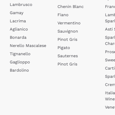
Lambrusco
Chenin Blanc
Fran
Gamay
Fiano
Lam
Lacrima
Spar
Vermentino
Aglianico
Asti
Sauvignon
Bonarda
Spar
Pinot Gris
Char
Nerello Mascalese
Pigato
Pros
Tignanello
Sauternes
Swee
Gaglioppo
Pinot Gris
Cart
Bardolino
Spar
Cre
Itali
Wine
Vene