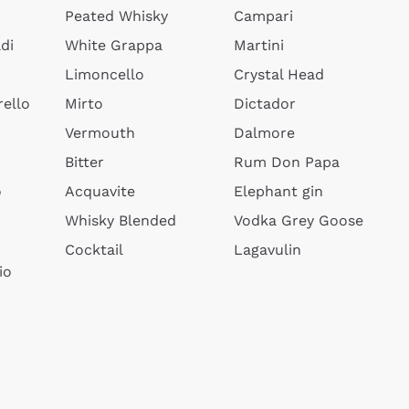
Peated Whisky
Campari
di
White Grappa
Martini
Limoncello
Crystal Head
ello
Mirto
Dictador
Vermouth
Dalmore
Bitter
Rum Don Papa
o
Acquavite
Elephant gin
Whisky Blended
Vodka Grey Goose
Cocktail
Lagavulin
io