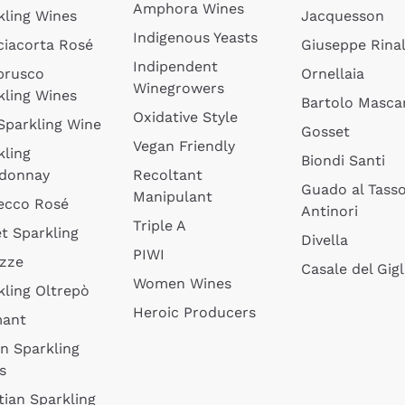
Amphora Wines
kling Wines
Jacquesson
Indigenous Yeasts
ciacorta Rosé
Giuseppe Rinal
Indipendent
brusco
Ornellaia
Winegrowers
kling Wines
Bartolo Mascar
Oxidative Style
 Sparkling Wine
Gosset
Vegan Friendly
kling
Biondi Santi
donnay
Recoltant
Guado al Tass
Manipulant
ecco Rosé
Antinori
Triple A
t Sparkling
Divella
PIWI
izze
Casale del Gigl
Women Wines
kling Oltrepò
Heroic Producers
mant
an Sparkling
s
tian Sparkling