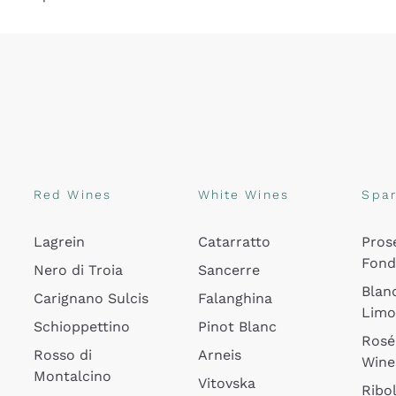
Red Wines
White Wines
Spar
Lagrein
Catarratto
Pros
Fon
Nero di Troia
Sancerre
Blan
Carignano Sulcis
Falanghina
Lim
Schioppettino
Pinot Blanc
Rosé
Rosso di
Arneis
Wine
Montalcino
Vitovska
Ribol