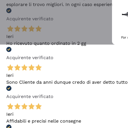
esplorare li trovo migliori. In ogni caso esperienza buo
Acquirente verificato
Ieri
For
Ho ricevuto quanto ordinato in 2 gg
Acquirente verificato
Ieri
Sono Cliente da anni dunque credo di aver detto tutto
Acquirente verificato
Ieri
Affidabili e precisi nelle consegne