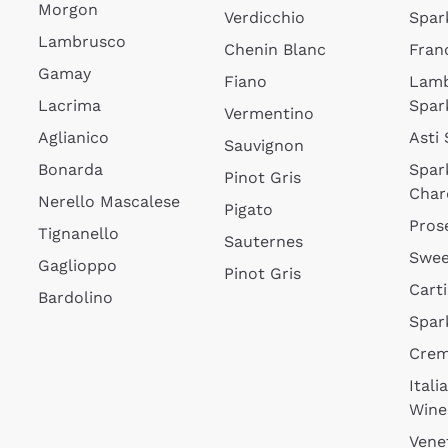
Morgon
Verdicchio
Spar
Lambrusco
Chenin Blanc
Fran
Gamay
Fiano
Lam
Lacrima
Spar
Vermentino
Aglianico
Asti
Sauvignon
Bonarda
Spar
Pinot Gris
Char
Nerello Mascalese
Pigato
Pros
Tignanello
Sauternes
Swee
Gaglioppo
Pinot Gris
Cart
Bardolino
Spar
Cre
Itali
Wine
Vene