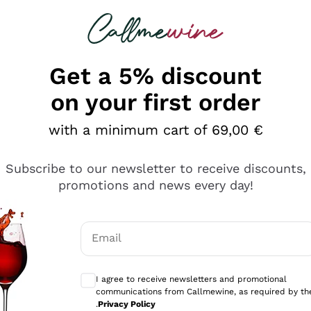
 looking for
Champagne
Sparkling Wines
Al
Get a 5% discount
on your first order
with a minimum cart of 69,00 €
Subscribe to our newsletter to receive discounts,
promotions and news every day!
Email
Optional consents to receive communicati
I agree to receive newsletters and promotional
communications from Callmewine, as required by th
se non è male ma secondo me ci sono alternative che hanno p
.
Privacy Policy