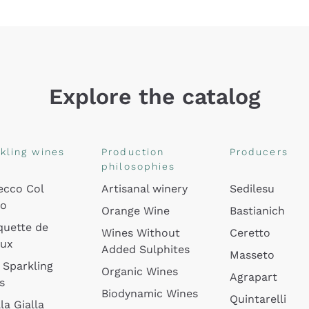
Explore the catalog
kling wines
Production
Producers
philosophies
ecco Col
Artisanal winery
Sedilesu
do
Orange Wine
Bastianich
quette de
Wines Without
Ceretto
oux
Added Sulphites
Masseto
 Sparkling
Organic Wines
Agrapart
s
Biodynamic Wines
Quintarelli
la Gialla