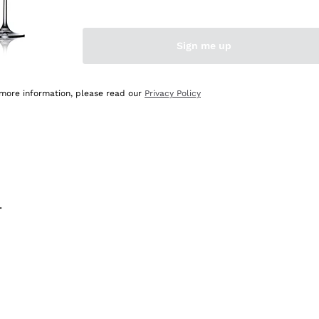
na e lo consiglio! 👍
Sign me up
 more information, please read our
Privacy Policy
.