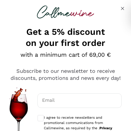
Skip to content
Describe what you are looking for
Get a 5% discount
on your first order
Ottimo
with a minimum cart of 69,00 €
4,5
/5
2.566
Subscribe to our newsletter to receive
recensioni
discounts, promotions and news every day!
Le nostre recensioni a 4 e 5 stelle.
Clicca qui per leggerle tutte >
Email
Precedente
Successivo
Optional consents to receive communicat
I agree to receive newsletters and
Ieri
promotional communications from
Ordine tutto ok, niente da dire a riguardo. Il sito in se
Callmewine, as required by the .
Privacy