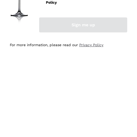
velocissima
Policy
Acquirente verificato
Sign me up
Ieri
Perfetti e attenti al cliente
For more information, please read our
Privacy Policy
Acquirente verificato
Ieri
Semplice nell'uso, puntuali e veloci.
Acquirente verificato
Ieri
Ottima come sempre!