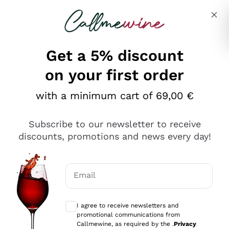
Skip to content
Describe what you are looking for
Get a 5% discount
on your first order
Ottimo
with a minimum cart of 69,00 €
4,5
/5
2.552
Subscribe to our newsletter to receive
recensioni
discounts, promotions and news every day!
Le nostre recensioni a 4 e 5 stelle.
Clicca qui per leggerle tutte >
Email
Precedente
Successivo
Optional consents to receive communicat
I agree to receive newsletters and
Oggi
promotional communications from
Ottima facilità di acquisto sul sito e consegna
Callmewine, as required by the .
Privacy