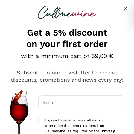
Skip to content
Describe what you are looking for
Get a 5% discount
on your first order
Ottimo
with a minimum cart of 69,00 €
4,5
/5
2.566
Subscribe to our newsletter to receive
recensioni
discounts, promotions and news every day!
Le nostre recensioni a 4 e 5 stelle.
Clicca qui per leggerle tutte >
Email
Precedente
Successivo
Optional consents to receive communicat
I agree to receive newsletters and
Oggi
promotional communications from
Ordine tutto ok, niente da dire a riguardo. Il sito in se
Callmewine, as required by the .
Privacy