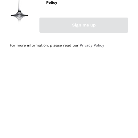
velocissima
Policy
Acquirente verificato
Sign me up
Ieri
Perfetti e attenti al cliente
For more information, please read our
Privacy Policy
Acquirente verificato
2 Giorni Fa
Semplice nell'uso, puntuali e veloci.
Acquirente verificato
2 Giorni Fa
Ottima come sempre!