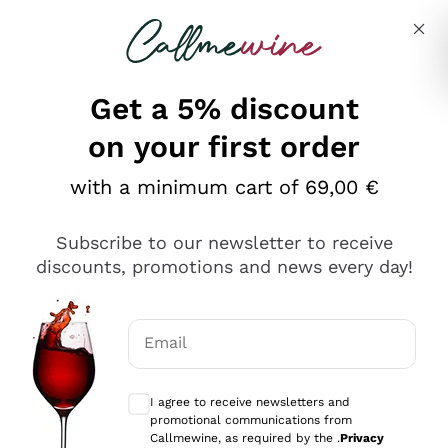
Skip to content
Describe what you are looking for
Get a 5% discount
on your first order
Ottimo
with a minimum cart of 69,00 €
4,5
/5
2.552
Subscribe to our newsletter to receive
recensioni
discounts, promotions and news every day!
Le nostre recensioni a 4 e 5 stelle.
Clicca qui per leggerle tutte >
Email
Precedente
Successivo
Optional consents to receive communicat
I agree to receive newsletters and
Oggi
promotional communications from
Ottima facilità di acquisto sul sito e consegna
Callmewine, as required by the .
Privacy