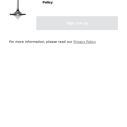
Policy
Acquirente verificato
Sign me up
Ieri
Semplice nell'uso, puntuali e veloci.
For more information, please read our
Privacy Policy
Acquirente verificato
Ieri
Ottima come sempre!
Acquirente verificato
2 Giorni Fa
Buona esperienza
Acquirente verificato