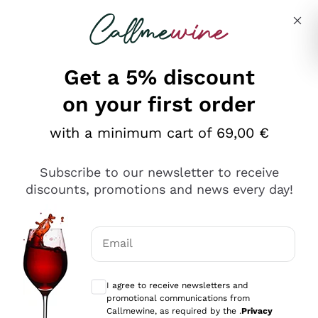
Skip to content
Describe what you are looking for
Get a 5% discount
on your first order
Ottimo
with a minimum cart of 69,00 €
4,5
/5
2.551
Subscribe to our newsletter to receive
recensioni
discounts, promotions and news every day!
Le nostre recensioni a 4 e 5 stelle.
Clicca qui per leggerle tutte >
Email
Precedente
Successivo
Optional consents to receive communicat
I agree to receive newsletters and
Oggi
promotional communications from
Perfetti e attenti al cliente
Callmewine, as required by the .
Privacy