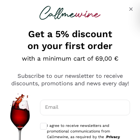
Skip to content
Describe what you are looking for
Get a 5% discount
on your first order
Ottimo
with a minimum cart of 69,00 €
4,5
/5
2.561
Subscribe to our newsletter to receive
recensioni
discounts, promotions and news every day!
Le nostre recensioni a 4 e 5 stelle.
Clicca qui per leggerle tutte >
Email
Precedente
Successivo
Optional consents to receive communicat
I agree to receive newsletters and
Oggi
promotional communications from
Acquisto semplice nelle modalità, gestito con rapidità e
Callmewine, as required by the .
Privacy