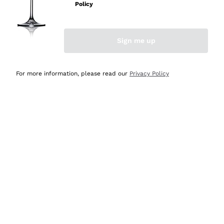
professionalità
Policy
Acquirente verificato
Sign me up
Oggi
Seri affidabili
For more information, please read our
Privacy Policy
Acquirente verificato
Ieri
Il catalogo offre moltissime possibilità di scelta tra tanti
prodotti diversi e con un ampio range di prezzo. Le
indicazioni dei consulenti sono estremamente chiare e
conformi alle caratteristiche dei prodotti acquistati
Acquirente verificato