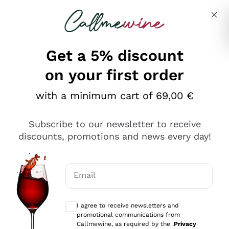
Skip to content
Describe what you are looking for
Get a 5% discount
on your first order
Ottimo
with a minimum cart of 69,00 €
4,5
/5
2.566
Subscribe to our newsletter to receive
recensioni
discounts, promotions and news every day!
Le nostre recensioni a 4 e 5 stelle.
Clicca qui per leggerle tutte >
Email
Precedente
Successivo
Optional consents to receive communicat
I agree to receive newsletters and
Ieri
promotional communications from
Ordine tutto ok, niente da dire a riguardo. Il sito in se
Callmewine, as required by the .
Privacy