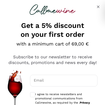
Skip to content
Describe what you are looking for
Get a 5% discount
on your first order
Ottimo
with a minimum cart of 69,00 €
4,5
/5
2.566
Subscribe to our newsletter to receive
recensioni
discounts, promotions and news every day!
Le nostre recensioni a 4 e 5 stelle.
Clicca qui per leggerle tutte >
Email
Precedente
Successivo
Optional consents to receive communicat
I agree to receive newsletters and
Oggi
promotional communications from
Ordine tutto ok, niente da dire a riguardo. Il sito in se
Callmewine, as required by the .
Privacy