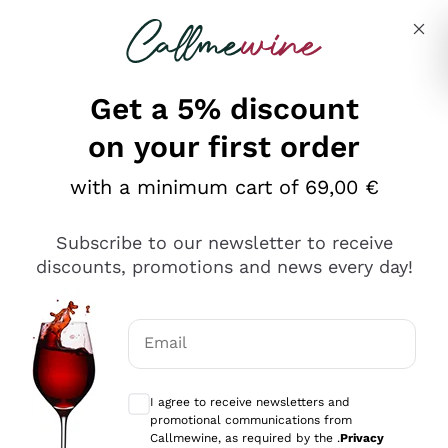
Skip to content
Describe what you are looking for
Get a 5% discount
on your first order
Ottimo
with a minimum cart of 69,00 €
4,5
/5
2.566
Subscribe to our newsletter to receive
recensioni
discounts, promotions and news every day!
Le nostre recensioni a 4 e 5 stelle.
Clicca qui per leggerle tutte >
Email
Precedente
Successivo
Optional consents to receive communicat
I agree to receive newsletters and
2 Giorni Fa
promotional communications from
Ordine tutto ok, niente da dire a riguardo. Il sito in se
Callmewine, as required by the .
Privacy