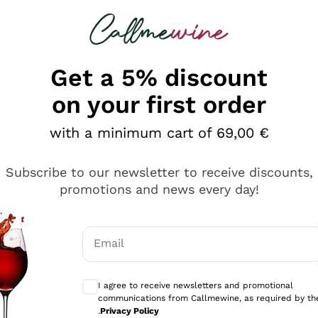
 looking for
Champagne
Sparkling Wines
Al
Get a 5% discount
on your first order
with a minimum cart of 69,00 €
Subscribe to our newsletter to receive discounts,
promotions and news every day!
Email
Optional consents to receive communicati
I agree to receive newsletters and promotional
communications from Callmewine, as required by th
tanti prodotti diversi e con un ampio range di prezzo. Le 
.
Privacy Policy