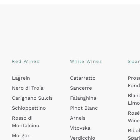
Red Wines
White Wines
Spar
Lagrein
Catarratto
Pros
Fon
Nero di Troia
Sancerre
Blan
Carignano Sulcis
Falanghina
Lim
Schioppettino
Pinot Blanc
Rosé
Rosso di
Arneis
Wine
Montalcino
Vitovska
Ribol
Morgon
Verdicchio
Spar