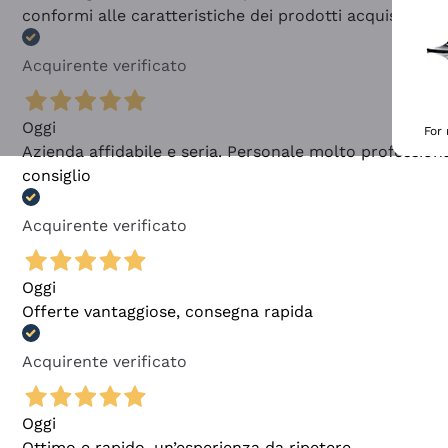
conformi alle caratteristiche dei prodotti acquistati
Acquirente verificato
Oggi
For
Azienda affidabile e seria. Personale molto profession
consiglio
Acquirente verificato
Oggi
Offerte vantaggiose, consegna rapida
Acquirente verificato
Oggi
Ottimo e rapido, un’esperienza da ripetere