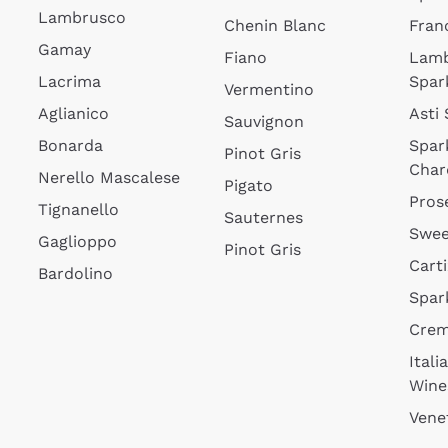
Lambrusco
Chenin Blanc
Fran
Gamay
Fiano
Lam
Lacrima
Spar
Vermentino
Aglianico
Asti
Sauvignon
Bonarda
Spar
Pinot Gris
Char
Nerello Mascalese
Pigato
Pros
Tignanello
Sauternes
Swee
Gaglioppo
Pinot Gris
Cart
Bardolino
Spar
Cre
Itali
Wine
Vene