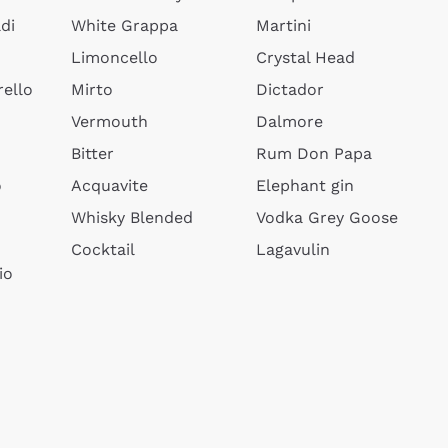
di
White Grappa
Martini
Limoncello
Crystal Head
ello
Mirto
Dictador
Vermouth
Dalmore
Bitter
Rum Don Papa
o
Acquavite
Elephant gin
Whisky Blended
Vodka Grey Goose
Cocktail
Lagavulin
io