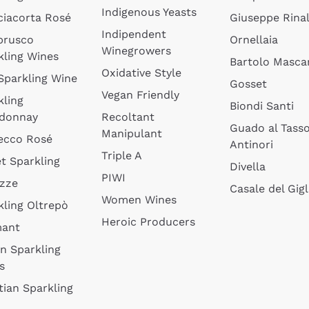
Indigenous Yeasts
ciacorta Rosé
Giuseppe Rinal
Indipendent
brusco
Ornellaia
Winegrowers
kling Wines
Bartolo Mascar
Oxidative Style
 Sparkling Wine
Gosset
Vegan Friendly
kling
Biondi Santi
donnay
Recoltant
Guado al Tass
Manipulant
ecco Rosé
Antinori
Triple A
t Sparkling
Divella
PIWI
izze
Casale del Gigl
Women Wines
kling Oltrepò
Heroic Producers
mant
an Sparkling
s
tian Sparkling