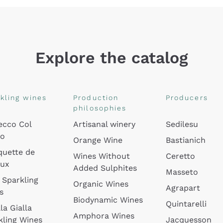
Explore the catalog
kling wines
Production
Producers
philosophies
ecco Col
Artisanal winery
Sedilesu
do
Orange Wine
Bastianich
quette de
Wines Without
Ceretto
oux
Added Sulphites
Masseto
 Sparkling
Organic Wines
Agrapart
s
Biodynamic Wines
Quintarelli
la Gialla
Amphora Wines
kling Wines
Jacquesson