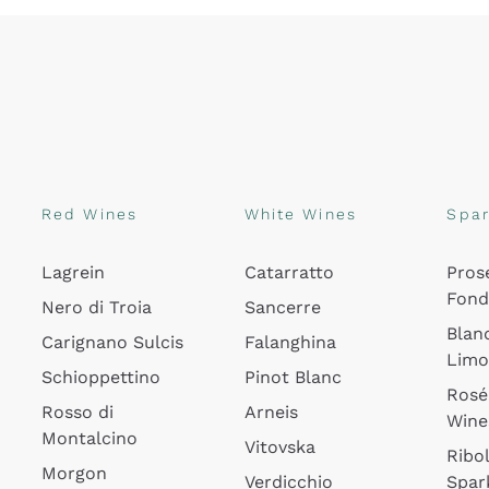
Red Wines
White Wines
Spar
Lagrein
Catarratto
Pros
Fon
Nero di Troia
Sancerre
Blan
Carignano Sulcis
Falanghina
Lim
Schioppettino
Pinot Blanc
Rosé
Rosso di
Arneis
Wine
Montalcino
Vitovska
Ribol
Morgon
Verdicchio
Spar