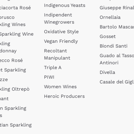
Indigenous Yeasts
ciacorta Rosé
Giuseppe Rinal
Indipendent
brusco
Ornellaia
Winegrowers
kling Wines
Bartolo Mascar
Oxidative Style
 Sparkling Wine
Gosset
Vegan Friendly
kling
Biondi Santi
donnay
Recoltant
Guado al Tass
Manipulant
ecco Rosé
Antinori
Triple A
t Sparkling
Divella
PIWI
izze
Casale del Gigl
Women Wines
kling Oltrepò
Heroic Producers
mant
an Sparkling
s
tian Sparkling