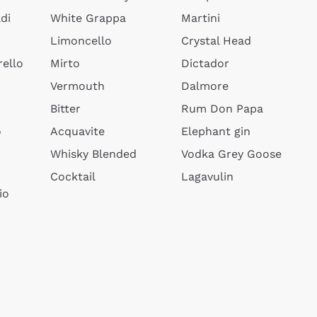
di
White Grappa
Martini
Limoncello
Crystal Head
ello
Mirto
Dictador
Vermouth
Dalmore
Bitter
Rum Don Papa
o
Acquavite
Elephant gin
Whisky Blended
Vodka Grey Goose
Cocktail
Lagavulin
io