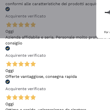
conformi alle caratteristiche dei prodotti acquistati
Acquirente verificato
Oggi
For
Azienda affidabile e seria. Personale molto profession
consiglio
Acquirente verificato
Oggi
Offerte vantaggiose, consegna rapida
Acquirente verificato
Oggi
Ottimo e rapido, un’esperienza da ripetere