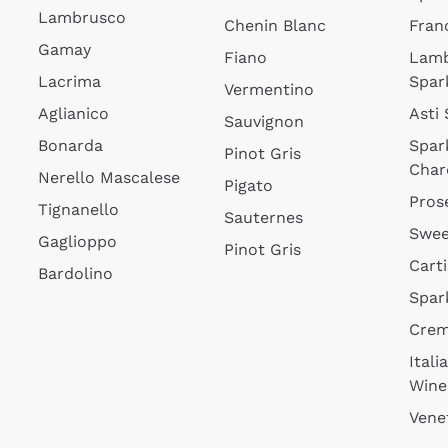
Lambrusco
Chenin Blanc
Fran
Gamay
Fiano
Lam
Lacrima
Spar
Vermentino
Aglianico
Asti
Sauvignon
Bonarda
Spar
Pinot Gris
Char
Nerello Mascalese
Pigato
Pros
Tignanello
Sauternes
Swee
Gaglioppo
Pinot Gris
Cart
Bardolino
Spar
Cre
Itali
Wine
Vene