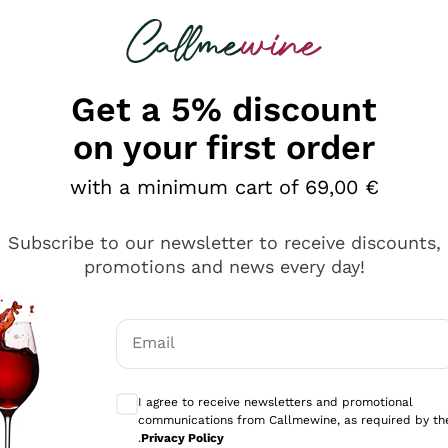
 looking for
Champagne
Sparkling Wines
Al
Get a 5% discount
on your first order
with a minimum cart of 69,00 €
Subscribe to our newsletter to receive discounts,
promotions and news every day!
Email
Optional consents to receive communicati
I agree to receive newsletters and promotional
communications from Callmewine, as required by th
tanti prodotti diversi e con un ampio range di prezzo. Le 
.
Privacy Policy