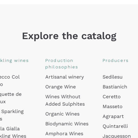
Explore the catalog
kling wines
Production
Producers
philosophies
ecco Col
Artisanal winery
Sedilesu
do
Orange Wine
Bastianich
quette de
Wines Without
Ceretto
oux
Added Sulphites
Masseto
 Sparkling
Organic Wines
Agrapart
s
Biodynamic Wines
Quintarelli
la Gialla
Amphora Wines
kling Wines
Jacquesson