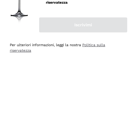
velocissima
riservatezza
Acquirente verificato
Iscrivimi
Ieri
Perfetti e attenti al cliente
Per ulteriori informazioni, leggi la nostra
Politica sulla
riservatezza
Acquirente verificato
2 Giorni Fa
Semplice nell'uso, puntuali e veloci.
Acquirente verificato
2 Giorni Fa
Ottima come sempre!