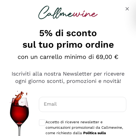
Salta al contenuto principale
Descrivi cosa stai cercando
5% di sconto
sul tuo primo ordine
Ottimo
con un carrello minimo di 69,00 €
4,5
/5
2.552
Iscriviti alla nostra Newsletter per ricevere
recensioni
ogni giorno sconti, promozioni e novità!
Le nostre recensioni a 4 e 5 stelle.
Clicca qui per leggerle tutte >
Email
Precedente
Successivo
Consensi opzionali per ricevere comunica
Accetto di ricevere newsletter e
Oggi
comunicazioni promozionali da Callmewine,
Ottima facilità di acquisto sul sito e consegna
come richiesto dalla
Politica sulla