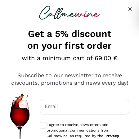
Skip to content
Describe what you are looking for
Get a 5% discount
on your first order
Ottimo
with a minimum cart of 69,00 €
4,5
/5
2.551
Subscribe to our newsletter to receive
recensioni
discounts, promotions and news every day!
Le nostre recensioni a 4 e 5 stelle.
Clicca qui per leggerle tutte >
Email
Precedente
Successivo
Optional consents to receive communicat
I agree to receive newsletters and
Oggi
promotional communications from
Perfetti e attenti al cliente
Callmewine, as required by the .
Privacy