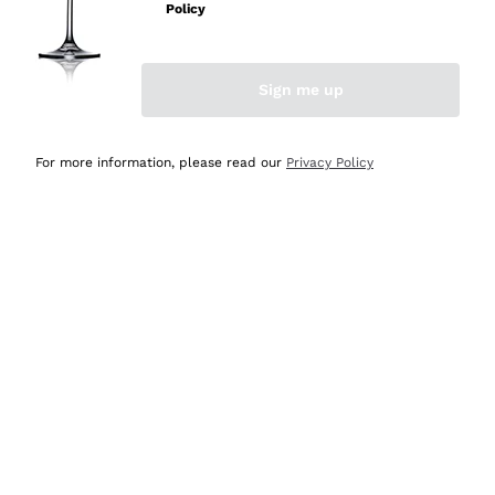
Policy
Acquirente verificato
Sign me up
Ieri
Semplice nell'uso, puntuali e veloci.
For more information, please read our
Privacy Policy
Acquirente verificato
Ieri
Ottima come sempre!
Acquirente verificato
2 Giorni Fa
Buona esperienza
Acquirente verificato