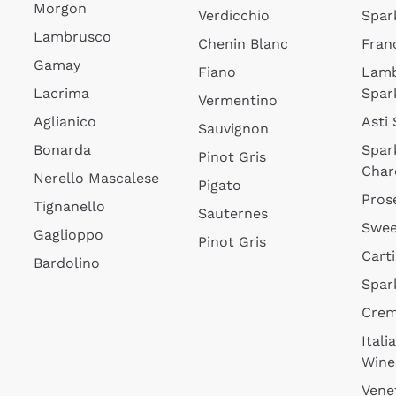
Morgon
Verdicchio
Spar
Lambrusco
Chenin Blanc
Fran
Gamay
Fiano
Lam
Lacrima
Spar
Vermentino
Aglianico
Asti
Sauvignon
Bonarda
Spar
Pinot Gris
Char
Nerello Mascalese
Pigato
Pros
Tignanello
Sauternes
Swee
Gaglioppo
Pinot Gris
Cart
Bardolino
Spar
Cre
Itali
Wine
Vene