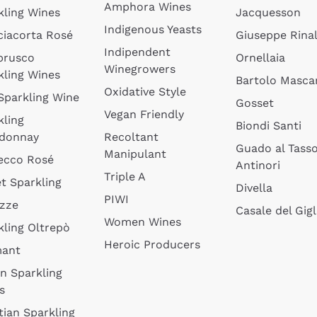
Amphora Wines
kling Wines
Jacquesson
Indigenous Yeasts
ciacorta Rosé
Giuseppe Rinal
Indipendent
brusco
Ornellaia
Winegrowers
kling Wines
Bartolo Mascar
Oxidative Style
 Sparkling Wine
Gosset
Vegan Friendly
kling
Biondi Santi
donnay
Recoltant
Guado al Tass
Manipulant
ecco Rosé
Antinori
Triple A
t Sparkling
Divella
PIWI
izze
Casale del Gigl
Women Wines
kling Oltrepò
Heroic Producers
mant
an Sparkling
s
tian Sparkling