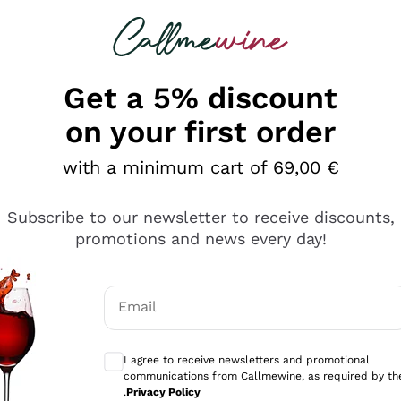
 looking for
Champagne
Sparkling Wines
Al
Get a 5% discount
on your first order
with a minimum cart of 69,00 €
Subscribe to our newsletter to receive discounts,
promotions and news every day!
Email
Optional consents to receive communicati
I agree to receive newsletters and promotional
communications from Callmewine, as required by th
se non è male ma secondo me ci sono alternative che hanno p
.
Privacy Policy