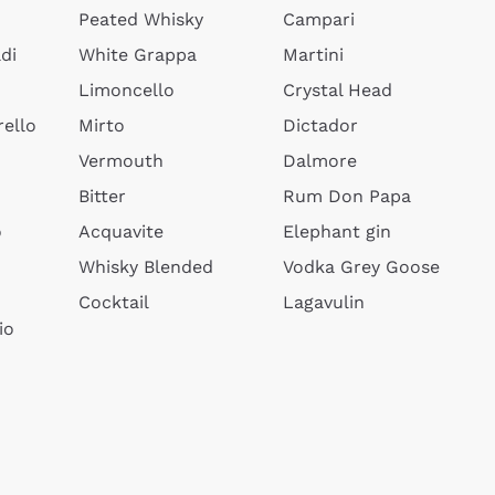
Peated Whisky
Campari
di
White Grappa
Martini
Limoncello
Crystal Head
ello
Mirto
Dictador
Vermouth
Dalmore
Bitter
Rum Don Papa
o
Acquavite
Elephant gin
Whisky Blended
Vodka Grey Goose
Cocktail
Lagavulin
io