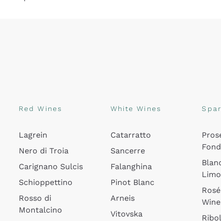
Red Wines
White Wines
Spar
Lagrein
Catarratto
Pros
Fon
Nero di Troia
Sancerre
Blan
Carignano Sulcis
Falanghina
Lim
Schioppettino
Pinot Blanc
Rosé
Rosso di
Arneis
Wine
Montalcino
Vitovska
Ribol