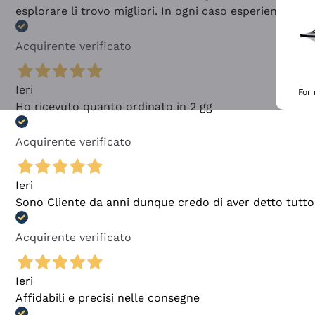
esplorare li trovo migliori. In ogni caso esperienza buo
Acquirente verificato
Ieri
For
Ho ricevuto quanto ordinato in 2 gg
Acquirente verificato
Ieri
Sono Cliente da anni dunque credo di aver detto tutto
Acquirente verificato
Ieri
Affidabili e precisi nelle consegne