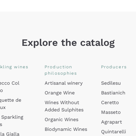
Explore the catalog
kling wines
Production
Producers
philosophies
ecco Col
Artisanal winery
Sedilesu
do
Orange Wine
Bastianich
quette de
Wines Without
Ceretto
oux
Added Sulphites
Masseto
 Sparkling
Organic Wines
Agrapart
s
Biodynamic Wines
Quintarelli
la Gialla