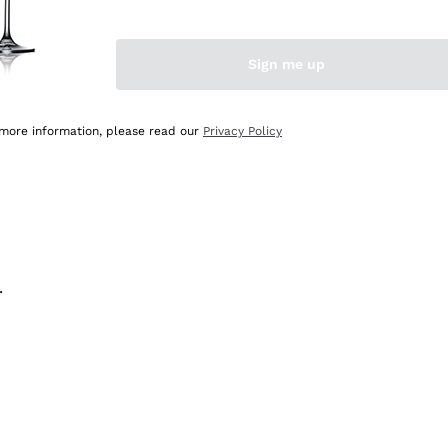
na e lo consiglio! 👍
Sign me up
 more information, please read our
Privacy Policy
.