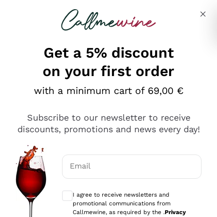
Skip to content
Describe what you are looking for
Get a 5% discount
on your first order
Ottimo
with a minimum cart of 69,00 €
4,5
/5
2.566
Subscribe to our newsletter to receive
recensioni
discounts, promotions and news every day!
Le nostre recensioni a 4 e 5 stelle.
Clicca qui per leggerle tutte >
Email
Precedente
Successivo
Optional consents to receive communicat
I agree to receive newsletters and
Ieri
promotional communications from
Ordine tutto ok, niente da dire a riguardo. Il sito in se
Callmewine, as required by the .
Privacy